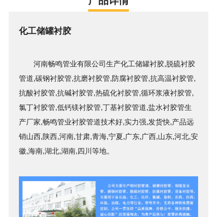
产品详情
化工储罐衬胶
河南畅鸣管业有限公司生产
化工储罐衬胶
,脱硫
衬胶
管
道,
碳钢
衬胶管
,抗磨
衬胶管
,防腐
衬胶管
,抗高温
衬胶管
,
抗酸
衬胶管
,抗碱
衬胶管
,热硫化
衬胶管
,循环浆液
衬胶管
,
氯丁
衬胶管
,低钙镁
衬胶管
,丁基
衬胶管
道,盐水
衬胶管
生
产厂家,畅鸣管业
衬胶管
道技术好,实力强,发货快,产品远
销山西,陕西,河南,甘肃,青海,宁夏,广东,广西,山东,河北,安
徽,海南,湖北,湖南,四川等地。