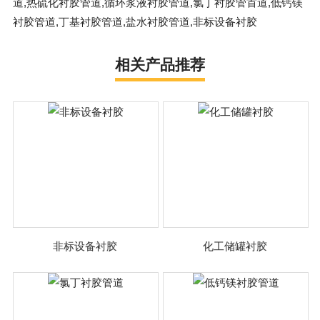
道,热硫化衬胶管道,循环浆液衬胶管道,氯丁衬胶管首道,低钙镁
衬胶管道,丁基衬胶管道,盐水衬胶管道,非标设备衬胶
相关产品推荐
非标设备衬胶
化工储罐衬胶