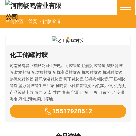
当前位置：
首页
>
衬胶管道
化工储罐衬胶
河南畅鸣管业有限公司生产电厂衬胶管道,脱硫衬胶管道,碳钢衬胶
管,抗磨衬胶管,防腐衬胶管,抗高温衬胶管,抗酸衬胶管,抗碱衬胶管,
热硫化衬胶管,循环浆液衬胶管,氯丁衬胶管,低钙镁衬胶管,丁基衬胶
管道,盐水衬胶管生产厂家,畅鸣管业衬胶管道技术好,实力强,发货快,
产品远销山西,陕西,河南,甘肃,青海,宁夏,广东,广西,山东,河北,安徽,
海南,湖北,湖南,四川等地。
15517928512