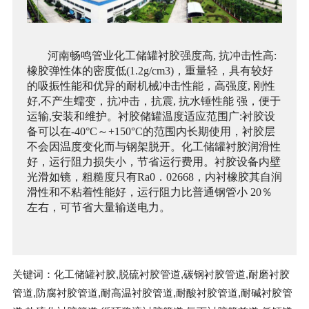
河南畅鸣管业
化工储罐衬胶
强度高, 抗冲击性高:
橡胶弹性体的密度低(1.2g/cm3)，重量轻，具有较好
的吸振性能和优异的耐机械冲击性能，高强度, 刚性
好,不产生蠕变，抗冲击，抗震, 抗水锤性能 强，便于
运输,安装和维护。
衬胶储罐温度适应范围广:衬胶设
备可以在-40°C～+150°C的范围内长期使用，衬胶层
不会因温度变化而与钢架脱开。
化工储罐衬胶
润滑性
好，运行阻力损失小，节省运行费用。衬胶设备内壁
光滑如镜，粗糙度只有Ra0．02668，内衬橡胶其自润
滑性和不粘着性能好，运行阻力比普通钢管小 20％
左右，可节省大量输送电力。
关键词：化工储罐衬胶,脱硫衬胶管道,碳钢衬胶管道,耐磨衬胶
管道,防腐衬胶管道,耐高温衬胶管道,耐酸衬胶管道,耐碱衬胶管