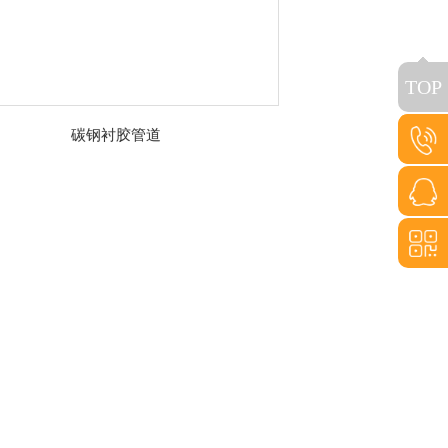
TOP
碳钢衬胶管道
15517