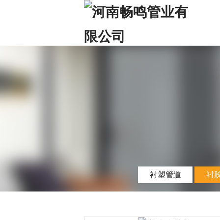
衬塑管道
衬