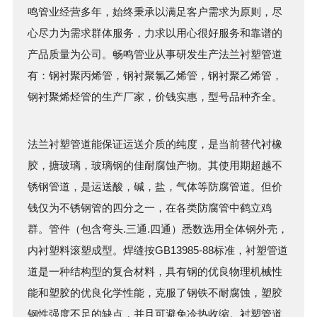
鸣管业经营多年，始终秉承以满足客户需求为原则，尽
心尽力为需求群体服务，力求以用心很好服务和靠谱的
产品质量为公司。畅鸣管业从事研发生产法兰
衬塑管
道
有：钢衬聚丙烯管，钢衬聚氯乙烯管，钢衬聚乙烯管，
钢衬聚烯烃管的生产厂家，价钱实惠，型号品种齐全。
法兰
衬塑管
道能保证运送介质的纯度，是当前替代衬橡
胶，搪玻璃，玻璃钢的佳耐腐蚀产物。其使用期超越不
锈钢管道，是运送酸，碱，盐，气体等防腐管道。但价
钱仅为不锈钢管的四分之一，在各类防腐管中鹤立鸡
群。管件（包含弯头.三通.四通）悉数选用全体钢外壳，
内衬塑料滚塑成型。焊缝按GB13985-88标准，
衬塑管
道
道是一种结构型的复合材料，具有钢的优良物理机械性
能和塑胶的优良化学性能，克服了钢铁不耐腐蚀，塑胶
钢性强度不足的缺点，并且可避免冷热收缩。
衬塑管
道