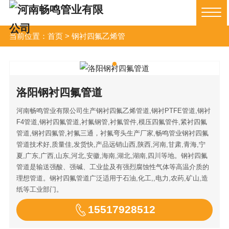
当前位置：
首页
>
钢衬四氟乙烯管
洛阳钢衬四氟管道
河南畅鸣管业有限公司生产钢衬四氟乙烯管道,钢衬PTFE管道,钢衬
F4管道,钢衬四氟管道,衬氟钢管,衬氟管件,模压四氟管件,紧衬四氟
管道,钢衬四氟管,衬氟三通，衬氟弯头生产厂家,畅鸣管业钢衬四氟
管道技术好,质量佳,发货快,产品远销山西,陕西,河南,甘肃,青海,宁
夏,广东,广西,山东,河北,安徽,海南,湖北,湖南,四川等地。钢衬四氟
管道是输送强酸、强碱、工业盐及有强烈腐蚀性气体等高温介质的
理想管道。钢衬四氟管道广泛适用于石油,化工,,电力,农药,矿山,造
纸等工业部门。
15517928512