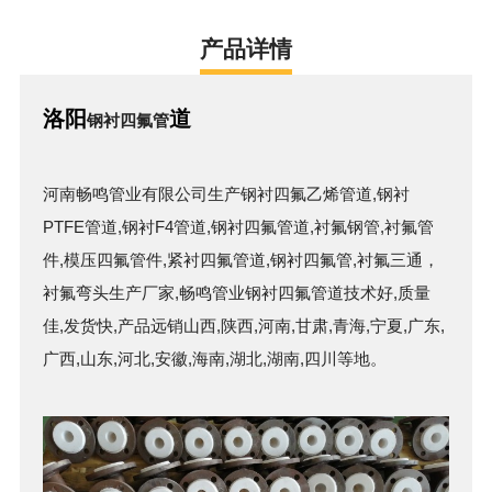
产品详情
洛阳
道
钢衬四氟管
河南畅鸣管业有限公司生产
钢衬四氟乙烯管道
,
钢衬
PTFE管道
,
钢衬F4管道
,
钢衬四氟管
道,
衬氟钢管
,
衬氟管
件
,
模压四氟管件
,
紧
衬四氟管道
,
钢衬四氟管
,
衬氟三通
，
衬氟弯头生产厂家,畅鸣管业
钢衬四氟管
道技术好,质量
佳,发货快,产品远销山西,陕西,河南,甘肃,青海,宁夏,广东,
广西,山东,河北,安徽,海南,湖北,湖南,四川等地。