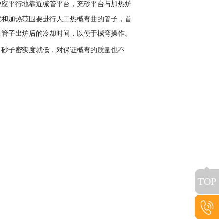
炉应平行地靠近楲管平台，充砂平台与加热炉
度和加热范围要进行人工热楲弯曲的管子，首
长管子出炉后的冷却时间，以便于楲弯操作。
，砂子密实度就低，对保证楲弯的质量也不
TOP