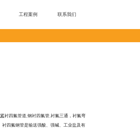
工程案例
联系我们
紧
衬四氟管道
,
钢衬四氟管
,
衬氟三通
，
衬氟弯
。
衬四氟钢管
是输送强酸、强碱、工业盐及有