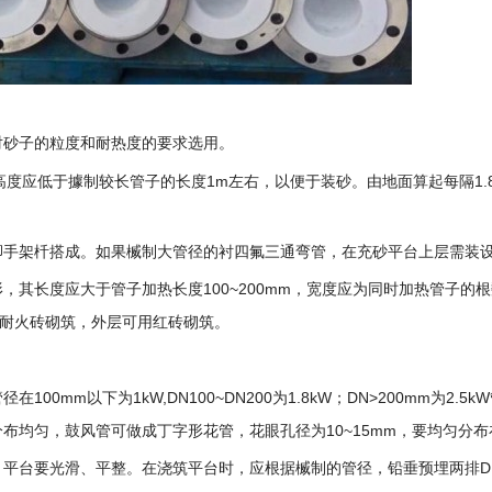
对砂子的粒度和耐热度的要求选用。
高度应低于據制较长管子的长度1m左右，以便于装砂。由地面算起每隔1.
脚手架杄搭成。如果楲制大管径的
衬四氟三通
弯管，在充砂平台上层需装
其长度应大于管子加热长度100~200mm，宽度应为同时加热管子的根
层用耐火砖砌筑，外层可用红砖砌筑。
00mm以下为1kW,DN100~DN200为1.8kW；DN>200mm为2
布均匀，鼓风管可做成丁字形花管，花眼孔径为10~15mm，要均匀分
平台要光滑、平整。在浇筑平台时，应根据楲制的管径，铅垂预埋两排DN