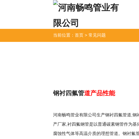
当前位置：
首页
>
常见问题
钢衬四氟管
道产品性能
河南畅鸣管业有限公司生产
钢衬四氟管
道,
钢
产厂家,
衬四氟钢管
是以普通碳素钢管作为基
腐蚀性气体等高温介质的理想管道。钢衬氟管广