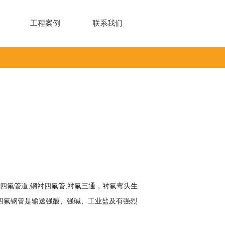
工程案例
联系我们
四氟管道
,
钢衬四氟管
,
衬氟三通
，
衬氟弯头
生
四氟钢管
是输送强酸、强碱、工业盐及有强烈