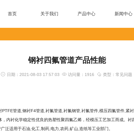
首页
关于我们
产品中心
新闻中心
钢衬四氟管道产品性能
日期：2021-08-03 17:57:03
访问量：1916
类型：常见问题
衬PTFE管道
,
钢衬F4管道
,
衬氟管道
,
衬氟钢管
,
衬氟管件
,
模压四氟管件
,
紧
衬
体，内衬化学稳定性优良的热塑性聚四氟乙烯，经模压工艺加工而成。
衬
泛适用于石油,化工,制药,电力,农药,矿山,造纸等工业部门。