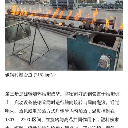
碳钢
衬塑管
道 (215).jpg"/>
第三步是旋转加热滚塑成型。将密封好的钢管置于滚塑机
上，启动设备使钢管同时进行轴向旋转与周向翻滚。通过
明火、热风或电加热方式对钢管均匀加热，温度控制在
180℃—220℃区间。在旋转与高温共同作用下，塑料粉末