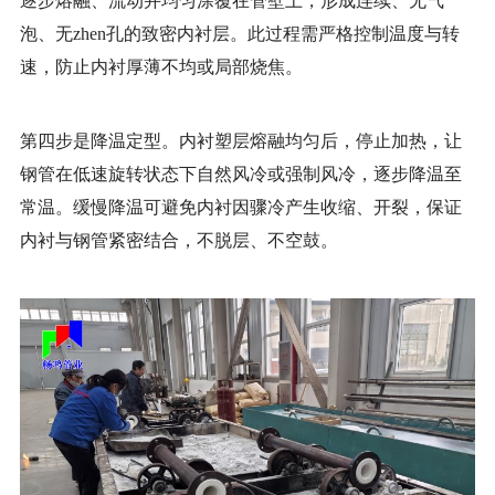
逐步熔融、流动并均匀涂覆在管壁上，形成连续、无气
泡、无zhen孔的致密内衬层。此过程需严格控制温度与转
速，防止内衬厚薄不均或局部烧焦。
第四步是降温定型。内衬塑层熔融均匀后，停止加热，让
钢管在低速旋转状态下自然风冷或强制风冷，逐步降温至
常温。缓慢降温可避免内衬因骤冷产生收缩、开裂，保证
内衬与钢管紧密结合，不脱层、不空鼓。