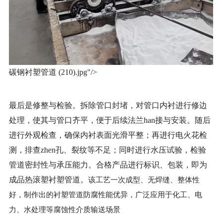
碳钢
衬塑管
道 (210).jpg"/>
最后是修整与检验。拆除管口封堵，对管口内衬进行修边
处理，使其与管口齐平，便于后续法兰
han接与安装。随后
进行外观检查，确保内衬表面光滑平整；再进行电火花检
测，排查zhen孔、裂纹等不足；同时进行水压试验，检验
管道密封性与承压能力。合格产品进行标识、包装，即为
成品热滚塑
衬塑管
道。
该工艺一次成型、无焊缝、整体性
好，制作出的
衬塑管
道防腐性能优异，广泛应用于化工、电
力、水处理等腐蚀性介质输送场景