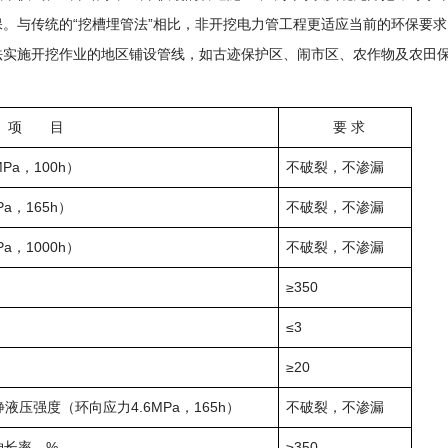
。与传统的“挖槽埋管法”相比，非开挖电力管工程更适应当前的环保要
法实施开挖作业的地区铺设管线，如古迹保护区、闹市区、农作物及农田
项 目
要 求
Pa，100h）
不破裂，不渗漏
a，165h）
不破裂，不渗漏
a，1000h）
不破裂，不渗漏
≥350
≤3
≥20
静液压强度（环向应力4.6MPa，165h）
不破裂，不渗漏
伸长率，%
≥350