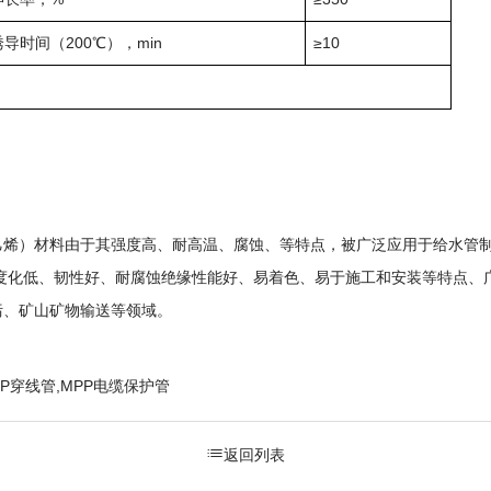
导时间（200℃），min
≥10
E（聚乙烯）材料由于其强度高、耐高温、腐蚀、等特点，被广泛应用于给水
温度化低、韧性好、耐腐蚀绝缘性能好、易着色、易于施工和安装等特点、
污、矿山矿物输送等领域。
PP穿线管,MPP电缆保护管
返回列表