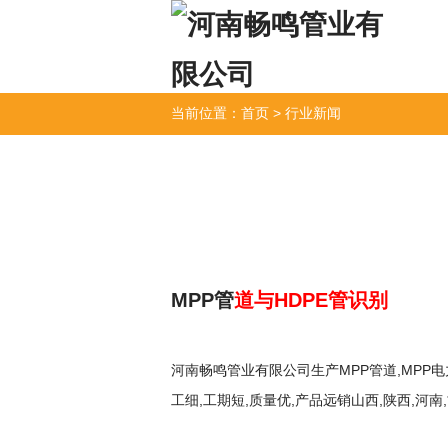
当前位置：
首页
>
行业新闻
MPP管
道与HDPE管识别
河南畅鸣管业有限公司生产
MPP管
道,
MPP
工细,工期短,质量优,产品远销山西,陕西,河南,