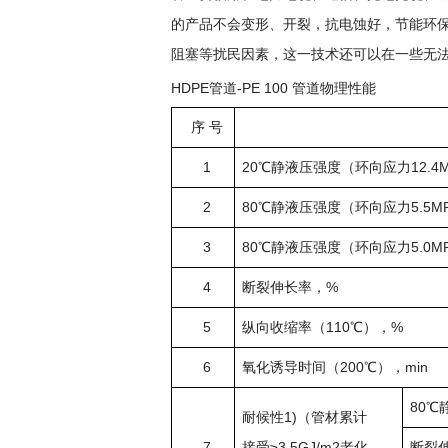
的产品不会变形、开裂，抗电蚀好，节能环保
阻塞等扰民因素，这一技术还可以在一些无
HDPE管道-PE 100 管道物理性能
序 号
1
20℃静液压强度（环向应力12.4M
2
80℃静液压强度（环向应力5.5MP
3
80℃静液压强度（环向应力5.0MP
4
断裂伸长率，%
5
纵向收缩率（110℃），%
6
氧化诱导时间（200℃），min
80℃
耐候性1)（管材累计
7
接受≥3.5GJ/m2老化
断裂