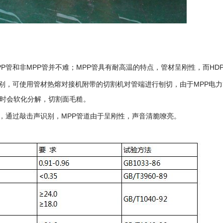
PP管
和非
MPP管
并不难；
MPP管
具有耐高温的特点，管材呈刚性，而HD
别，可使用管材热熔对接机附带的切割机对管端进行刨切，由于MPP电
割时会软化分解，切割面毛糙。
，通过敲击声识别，
MPP管
道由于呈刚性，声音清脆嘹亮。